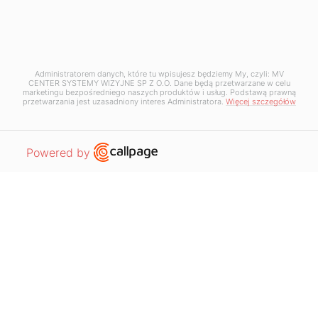
+48 12 397 50 05
+48 12 397 50 06
kontakt@mv-center.com
Administratorem danych, które tu wpisujesz będziemy My, czyli: MV
CENTER SYSTEMY WIZYJNE SP Z O.O. Dane będą przetwarzane w celu
Odwiedź nas
marketingu bezpośredniego naszych produktów i usług. Podstawą prawną
przetwarzania jest uzasadniony interes Administratora.
Więcej szczegółów
MV Center Systemy Wizyjne Sp. z o.o.
ul. Krakowska 50
Open link in new window
Powered by
32-083 Balice
NIP: 5130255480