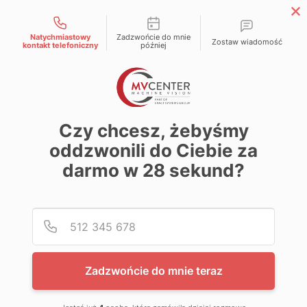
Możliwości kontaktu
Natychmiastowy
Zadzwońcie do mnie
EN
Zostaw wiadomość
kontakt telefoniczny
później
Strona główna
»
Czym jest wizja maszynowa?
Czym jest wizja
Czy chcesz, żebyśmy
oddzwonili do Ciebie za
maszynowa?
darmo w
28
sekund?
Podaj
Numer
Spis treści
Kontrola, której można zaufać.
Zadzwońcie do mnie teraz
Jak to działa?
Praca w trzech wymiarach.