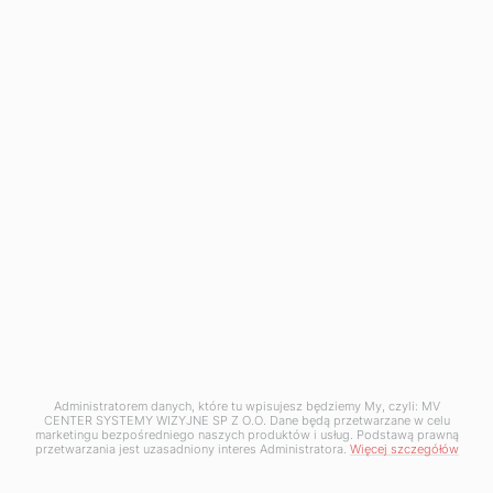
MV Center Systemy Wizyjne Sp. z o.o.
ul. Krakowska 50
32-083 Balice
NIP: 5130255480
REALIZACJE W BRANŻACH
Administratorem danych, które tu wpisujesz będziemy My, czyli: MV
Automotive
CENTER SYSTEMY WIZYJNE SP Z O.O. Dane będą przetwarzane w celu
marketingu bezpośredniego naszych produktów i usług. Podstawą prawną
Tworzywa sztuczne
przetwarzania jest uzasadniony interes Administratora.
Więcej szczegółów
Farmaceutyczny
Opakowania