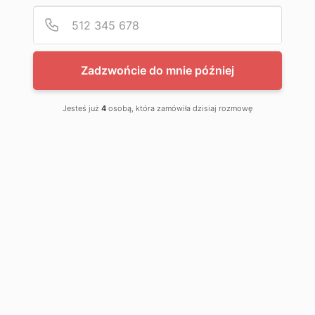
Podaj
Numer
Tworzywa sztuczne
Elektromaszyny
Zadzwońcie do mnie później
Opakowania
Inne
Jesteś już
4
osobą, która zamówiła dzisiaj rozmowę