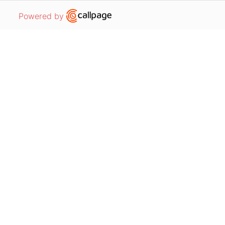
Elektromaszyny
Open link in new window
Powered by
Inne
POZOSTAŁE
Systemy wizyjne Keyence
Systemy wizyjne Cognex
Regulamin strony internetowej
RODO i cookies
Projekty UE