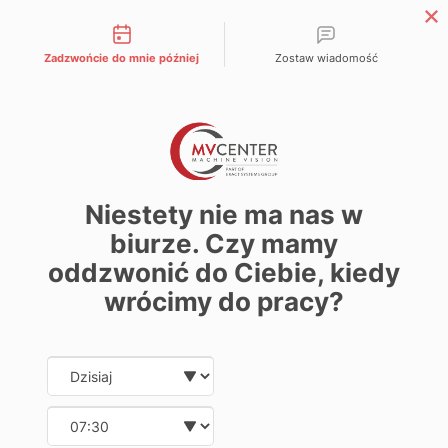
Możliwości kontaktu
Zadzwońcie do mnie później
Zostaw wiadomość
EN
Strona główna
»
Opakowania
Niestety nie ma nas w
Wizyjne system w
biurze. Czy mamy
oddzwonić do Ciebie, kiedy
produkcji opakowań
wrócimy do pracy?
Date and time slection for sch
Wybierz datę
Wybierz kategorię:
Wybierz godzinę
Automotive
Farmaceutyczny