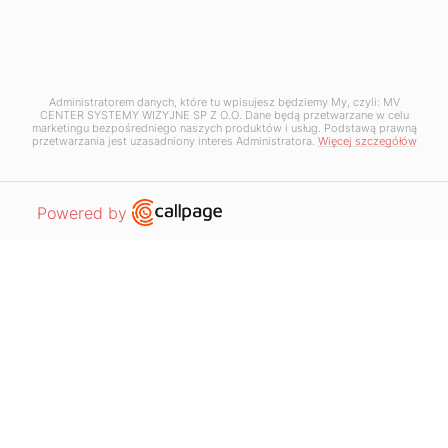
Napisz do nas
+48 12 397 50 05
Administratorem danych, które tu wpisujesz będziemy My, czyli: MV
+48 12 397 50 06
CENTER SYSTEMY WIZYJNE SP Z O.O. Dane będą przetwarzane w celu
kontakt@mv-center.com
marketingu bezpośredniego naszych produktów i usług. Podstawą prawną
przetwarzania jest uzasadniony interes Administratora.
Więcej szczegółów
Odwiedź nas
Open link in new window
Powered by
MV Center Systemy Wizyjne Sp. z o.o.
ul. Krakowska 50
32-083 Balice
NIP: 5130255480