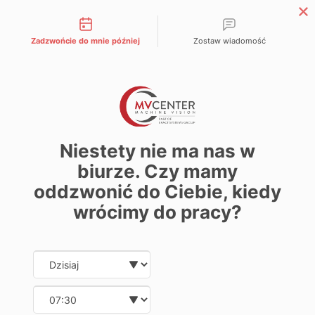
Możliwości kontaktu
Zadzwońcie do mnie później
Zostaw wiadomość
EN
Strona główna
»
Historia Wizji Maszynowej
Historia Wizji
Niestety nie ma nas w
Maszynowej
biurze. Czy mamy
oddzwonić do Ciebie, kiedy
wrócimy do pracy?
Spis treści
Date and time slection for sch
Wybierz datę
Mr. Ford byłby z nas dumny.
Lata 70 XX w.
Wybierz godzinę
Lata 80 XX w.