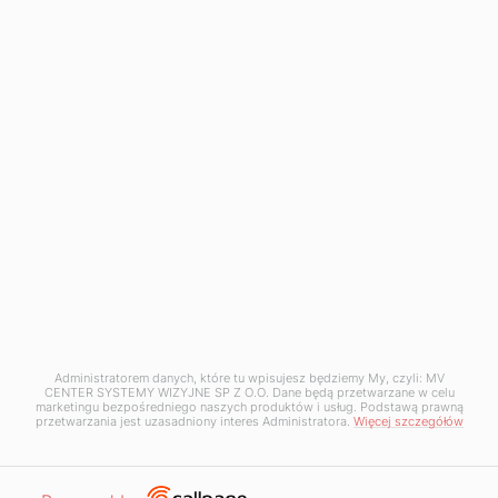
Napisz do nas
+48 12 397 50 05
+48 12 397 50 06
kontakt@mv-center.com
Odwiedź nas
MV Center Systemy Wizyjne Sp. z o.o.
ul. Krakowska 50
32-083 Balice
NIP: 5130255480
Administratorem danych, które tu wpisujesz będziemy My, czyli: MV
CENTER SYSTEMY WIZYJNE SP Z O.O. Dane będą przetwarzane w celu
marketingu bezpośredniego naszych produktów i usług. Podstawą prawną
przetwarzania jest uzasadniony interes Administratora.
Więcej szczegółów