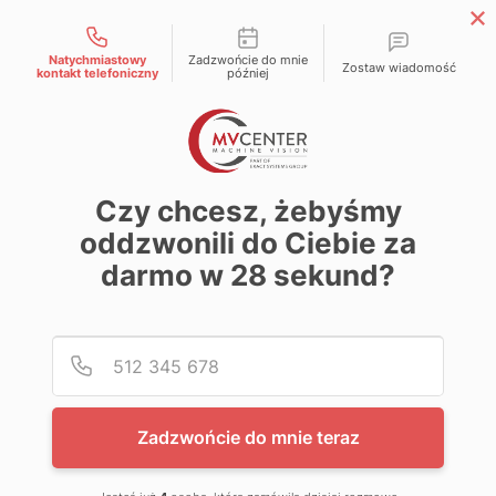
Możliwości kontaktu
Natychmiastowy
Zadzwońcie do mnie
Zostaw wiadomość
kontakt telefoniczny
później
Strona główna
»
Kontrola jakości w branży
Czy chcesz, żebyśmy
medycznej
Systemy wizyjne w branży
oddzwonili do Ciebie za
medycznej
darmo w
28
sekund?
Dlaczego w medycynie liczy się absolutna precyzja?
Podaj
Numer
Systemy wizyjne w przemyśle medycznym i
farmaceutycznym to dziś nie tylko wsparcie
operatorów, ale przede wszystkim gwarancja
Zadzwońcie do mnie teraz
obiektywnej jakości i bezpieczeństwa produktów.
Rozwiązania oferowane przez MV Center umożliwiają