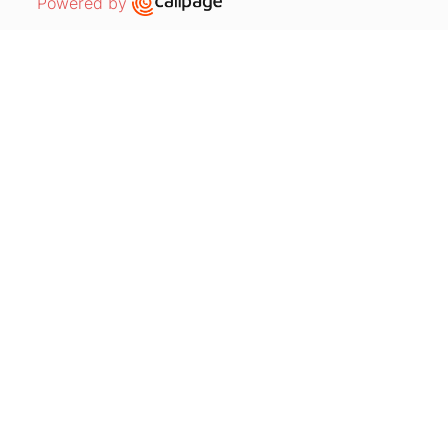
Open link in new window
Powered by
REALIZACJE W BRANŻACH
Automotive
Tworzywa sztuczne
Farmaceutyczny
Opakowania
Elektromaszyny