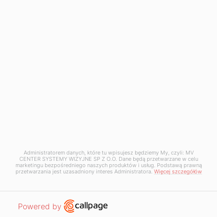
Napisz do nas
+48 12 397 50 05
+48 12 397 50 06
kontakt@mv-center.com
Odwiedź nas
Administratorem danych, które tu wpisujesz będziemy My, czyli: MV
MV Center Systemy Wizyjne Sp. z o.o.
CENTER SYSTEMY WIZYJNE SP Z O.O. Dane będą przetwarzane w celu
ul. Krakowska 50
marketingu bezpośredniego naszych produktów i usług. Podstawą prawną
przetwarzania jest uzasadniony interes Administratora.
Więcej szczegółów
32-083 Balice
NIP: 5130255480
Open link in new window
Powered by