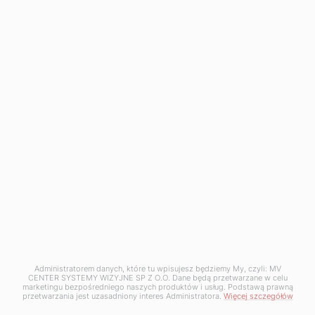
Napisz do nas
+48 12 397 50 05
+48 12 397 50 06
kontakt@mv-center.com
Odwiedź nas
MV Center Systemy Wizyjne Sp. z o.o.
ul. Krakowska 50
Administratorem danych, które tu wpisujesz będziemy My, czyli: MV
32-083 Balice
CENTER SYSTEMY WIZYJNE SP Z O.O. Dane będą przetwarzane w celu
marketingu bezpośredniego naszych produktów i usług. Podstawą prawną
NIP: 5130255480
przetwarzania jest uzasadniony interes Administratora.
Więcej szczegółów