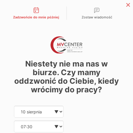
Możliwości kontaktu
Zadzwońcie do mnie później
Zostaw wiadomość
PL
Homepage
»
Other
»
OCR control.
OCR control.
Niestety nie ma nas w
biurze. Czy mamy
oddzwonić do Ciebie, kiedy
Table of contents
wrócimy do pracy?
No headings were found on this page.
Date and time slection for sch
Wybierz datę
The system checks
the quality and accuracy of
Arabic printing
( including expiration and production
Wybierz godzinę
dates) on metal cans.