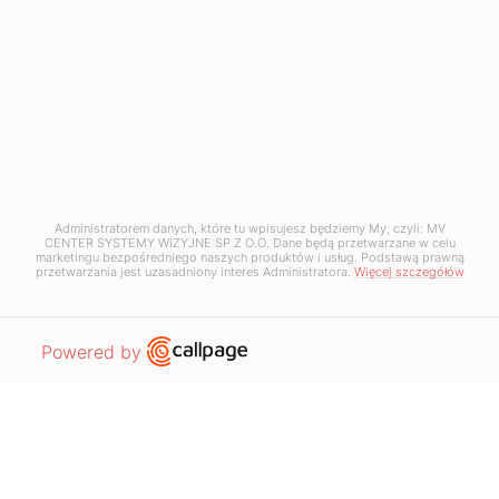
32-083 Balice
NIP: 5130255480
Administratorem danych, które tu wpisujesz będziemy My, czyli: MV
CENTER SYSTEMY WIZYJNE SP Z O.O. Dane będą przetwarzane w celu
marketingu bezpośredniego naszych produktów i usług. Podstawą prawną
przetwarzania jest uzasadniony interes Administratora.
Więcej szczegółów
Open link in new window
Powered by
IMPLEMENTATIONS IN THE
INDUSTRIES
Automotive