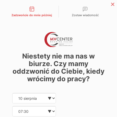
Możliwości kontaktu
Zadzwońcie do mnie później
Zostaw wiadomość
EN
Strona główna
»
Inne
»
System wizyjny świeczek
ozdobnych – MV Center
System wizyjny
Niestety nie ma nas w
biurze. Czy mamy
świeczek ozdobnych –
oddzwonić do Ciebie, kiedy
MV Center
wrócimy do pracy?
Date and time slection for sch
Wybierz datę
Spis treści
Wybierz godzinę
System wizyjny do kontroli świec – detekcja